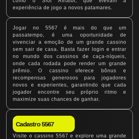
como o Slot Aviator, que elevam a
experiência de jogo a novos patamares.
Jogar no 5567 é mais do que um
passatempo, é uma oportunidade de
vivenciar a emoção de um grande cassino
sem sair de casa. Basta fazer login e entrar
no mundo dos cassinos de caça-níqueis,
onde cada rodada pode render um grande
prêmio. O cassino oferece bônus e
recompensas generosos para jogadores
novos e experientes, garantindo que cada
jogador encontre seu próprio ritmo e
maximize suas chances de ganhar.
Cadastro 5567
Visite o cassino 5567 e explore uma grande