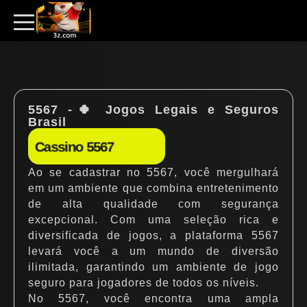
5567 -🍀 Jogos Legais e Seguros
Brasil
Cassino 5567
Ao se cadastrar no
5567
, você mergulhará
em um ambiente que combina entretenimento
de alta qualidade com segurança
excepcional. Com uma seleção rica e
diversificada de jogos, a plataforma 5567
levará você a um mundo de diversão
ilimitada, garantindo um ambiente de jogo
seguro para jogadores de todos os níveis.
No 5567, você encontra uma ampla