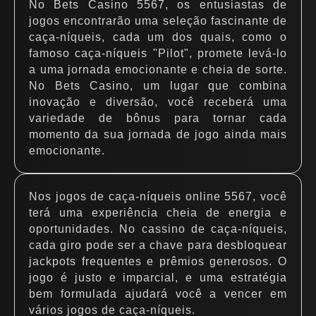
No Bets Casino 5567, os entusiastas de
jogos encontrarão uma seleção fascinante de
caça-níqueis, cada um dos quais, como o
famoso caça-níqueis "Pilot", promete levá-lo
a uma jornada emocionante e cheia de sorte.
No Bets Casino, um lugar que combina
inovação e diversão, você receberá uma
variedade de bônus para tornar cada
momento da sua jornada de jogo ainda mais
emocionante.
Nos jogos de caça-níqueis online 5567, você
terá uma experiência cheia de energia e
oportunidades. No cassino de caça-níqueis,
cada giro pode ser a chave para desbloquear
jackpots frequentes e prêmios generosos. O
jogo é justo e imparcial, e uma estratégia
bem formulada ajudará você a vencer em
vários jogos de caça-níqueis.