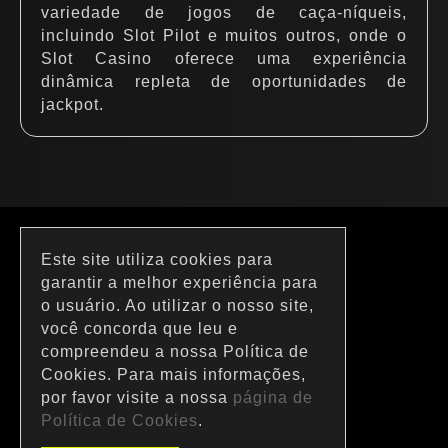
variedade de jogos de caça-níqueis,
incluindo Slot Pilot e muitos outros, onde o
Slot Casino oferece uma experiência
dinâmica repleta de oportunidades de
jackpot.
Este site utiliza cookies para
garantir a melhor experiência para
o usuário. Ao utilizar o nosso site,
você concorda que leu e
compreendeu a nossa Política de
Cookies. Para mais informações,
por favor visite a nossa
página de
Política de Cookies
.