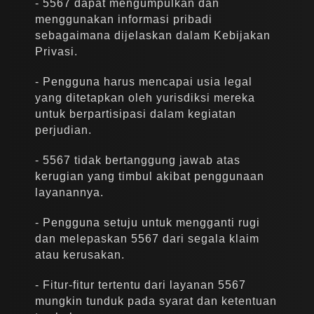
5567 dapat mengumpulkan dan
menggunakan informasi pribadi
sebagaimana dijelaskan dalam Kebijakan
Privasi.
Pengguna harus mencapai usia legal
yang ditetapkan oleh yurisdiksi mereka
untuk berpartisipasi dalam kegiatan
perjudian.
5567 tidak bertanggung jawab atas
kerugian yang timbul akibat penggunaan
layanannya.
Pengguna setuju untuk mengganti rugi
dan melepaskan 5567 dari segala klaim
atau kerusakan.
Fitur-fitur tertentu dari layanan 5567
mungkin tunduk pada syarat dan ketentuan