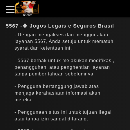
5567 -🍀 Jogos Legais e Seguros Brasil
Dengan mengakses dan menggunakan
layanan
5567
, Anda setuju untuk mematuhi
syarat dan ketentuan ini.
5567 berhak untuk melakukan modifikasi,
penangguhan, atau penghentian layanan
tanpa pemberitahuan sebelumnya.
Pengguna bertanggung jawab atas
menjaga kerahasiaan informasi akun
mereka.
Penggunaan situs ini untuk tujuan ilegal
atau tanpa izin sangat dilarang.