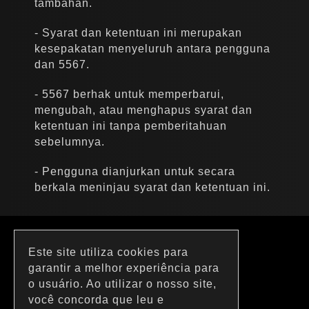
tambahan.
Syarat dan ketentuan ini merupakan
kesepakatan menyeluruh antara pengguna
dan 5567.
5567 berhak untuk memperbarui,
mengubah, atau menghapus syarat dan
ketentuan ini tanpa pemberitahuan
sebelumnya.
Pengguna dianjurkan untuk secara
berkala meninjau syarat dan ketentuan ini.
Este site utiliza cookies para
garantir a melhor experiência para
o usuário. Ao utilizar o nosso site,
você concorda que leu e